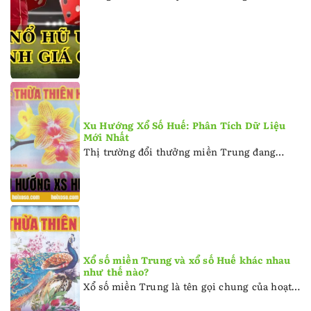
được cộng đồng game thủ săn tìm nhiều nhất
2026 - xem
Ngoài việc hiển thị theo thời gian thực, hệ thống
khi nhu cầu trải nghiệm các tựa game jackpot
đánh giá chi
đổi thưởng ngày càng bùng nổ. Giữa hàng
còn lưu trữ lịch sử kết quả để người dùng có thể
trăm [...]
tra cứu lại các kỳ quay trước đó.
tiết
Kết quả được sắp xếp theo từng giải thưởng rõ
ràng, giúp người xem dễ dàng theo dõi và đối
chiếu.
Xu Hướng Xổ Số Huế: Phân Tích Dữ Liệu
Người dùng cũng có thể xem lại toàn bộ kết quả
Mới Nhất
theo từng ngày, phục vụ cho nhu cầu thống kê
Thị trường đổi thưởng miền Trung đang
XU HƯỚNG
và phân tích dài hạn.
chứng kiến sự bùng nổ mạnh mẽ, trong đó xu
hướng xổ số huế nổi lên như một hiện tượng
XS HUẾ
HỆ THỐNG DỮ LIỆU PHÂN TÍCH XỔ SỐ HUẾ
thu hút đông đảo cược thủ. Không chỉ dừng
lại [...]
Hệ thống dữ liệu xổ số Huế cung cấp nhiều dạng
thông tin khác nhau như kết quả trực tiếp,
thống kê theo ngày và dữ liệu lịch sử dài hạn.
Xổ số miền Trung và xổ số Huế khác nhau
như thế nào?
HUẾ VS
Xổ số miền Trung là tên gọi chung của hoạt
động xổ số kiến thiết do nhiều công ty tại
MIỀN