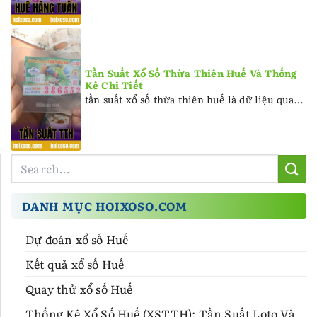
thủ miền Trung. Không chỉ mang đến những
TUẦN
giúp nhận diện xu hướng và biến động của các
giây phút hồi hộp chờ đợi từng [...]
con số.
Ngoài ra, hệ thống còn cung cấp nhiều phương
pháp phân tích khác nhau, hỗ trợ người dùng
Tần Suất Xổ Số Thừa Thiên Huế Và Thống
trong việc nghiên cứu dữ liệu.
Kê Chi Tiết
tần suất xổ số thừa thiên huế là dữ liệu quan
Tất cả thông tin đều được tổng hợp từ nguồn
TẦN SUẤT
trọng giúp bạn nắm bắt quy luật xuất hiện
chính thống, đảm bảo độ chính xác và độ tin cậy
các con số trong các kỳ quay của xổ số huế.
TTH
cao trong quá trình sử dụng.
Bài viết này phân tích chi [...]
DANH MỤC HOIXOSO.COM
Dự đoán xổ số Huế
Kết quả xổ số Huế
Quay thử xổ số Huế
Thống Kê Xổ Số Huế (XSTTH): Tần Suất Loto Và