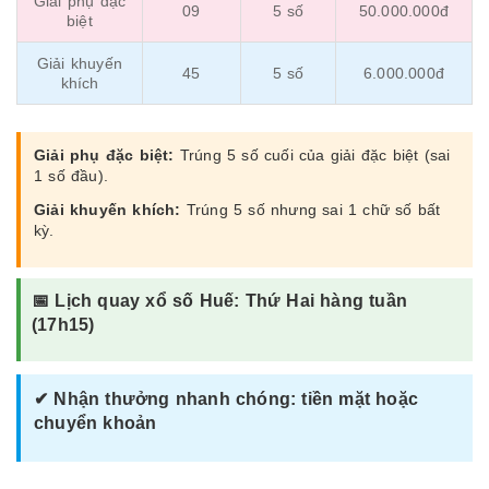
Giải phụ đặc
trang, nơi người dùng theo dõi trực tiếp các con
09
5 số
50.000.000đ
biệt
số được công bố từ hội đồng quay số.
Giải khuyến
45
5 số
6.000.000đ
khích
Giải phụ đặc biệt:
Trúng 5 số cuối của giải đặc biệt (sai
1 số đầu).
Giải khuyến khích:
Trúng 5 số nhưng sai 1 chữ số bất
kỳ.
📅 Lịch quay xổ số Huế: Thứ Hai hàng tuần
trực tiếp xổ số Huế hôm nay cập nhật kết quả
(17h15)
nhanh và chính xác
Toàn bộ quy trình quay thưởng được thực hiện
✔ Nhận thưởng nhanh chóng: tiền mặt hoặc
theo quy định nghiêm ngặt nhằm đảm bảo tính
chuyển khoản
minh bạch và công bằng. Dữ liệu sau khi công
bố sẽ được cập nhật ngay lập tức lên hệ thống,