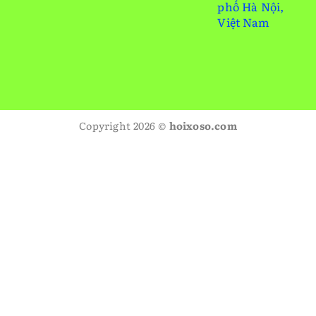
phố Hà Nội,
Việt Nam
Copyright 2026 ©
hoixoso.com