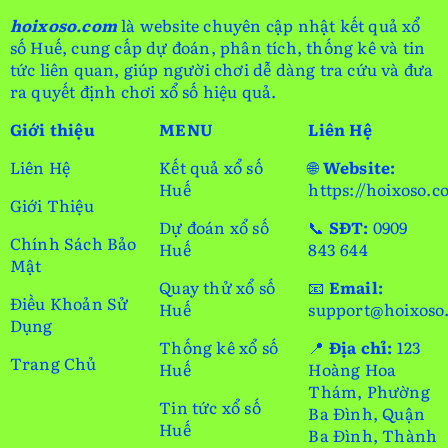
hoixoso.com
là website chuyên cập nhật kết quả xổ
số Huế, cung cấp dự đoán, phân tích, thống kê và tin
tức liên quan, giúp người chơi dễ dàng tra cứu và đưa
ra quyết định chơi xổ số hiệu quả.
Giới thiệu
MENU
Liên Hệ
Liên Hệ
Kết quả xổ số
🌐
Website:
Huế
https://hoixoso.c
Giới Thiệu
Dự đoán xổ số
📞
SĐT:
0909
Chính Sách Bảo
Huế
843 644
Mật
Quay thử xổ số
📧
Email:
Điều Khoản Sử
Huế
support@hoixoso
Dụng
Thống kê xổ số
📍
Địa chỉ:
123
Trang Chủ
Huế
Hoàng Hoa
Thám, Phường
Tin tức xổ số
Ba Đình, Quận
Huế
Ba Đình, Thành