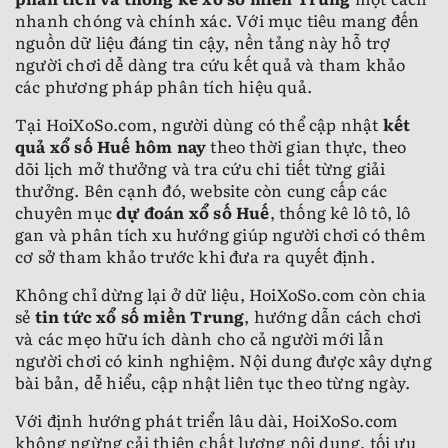
nhanh chóng và chính xác. Với mục tiêu mang đến
nguồn dữ liệu đáng tin cậy, nền tảng này hỗ trợ
người chơi dễ dàng tra cứu kết quả và tham khảo
các phương pháp phân tích hiệu quả.
Tại HoiXoSo.com, người dùng có thể cập nhật
kết
quả xổ số Huế hôm nay
theo thời gian thực, theo
dõi lịch mở thưởng và tra cứu chi tiết từng giải
thưởng. Bên cạnh đó, website còn cung cấp các
chuyên mục
dự đoán xổ số Huế
, thống kê lô tô, lô
gan và phân tích xu hướng giúp người chơi có thêm
cơ sở tham khảo trước khi đưa ra quyết định.
Không chỉ dừng lại ở dữ liệu, HoiXoSo.com còn chia
sẻ
tin tức xổ số miền Trung
, hướng dẫn cách chơi
và các mẹo hữu ích dành cho cả người mới lẫn
người chơi có kinh nghiệm. Nội dung được xây dựng
bài bản, dễ hiểu, cập nhật liên tục theo từng ngày.
Với định hướng phát triển lâu dài, HoiXoSo.com
không ngừng cải thiện chất lượng nội dung, tối ưu