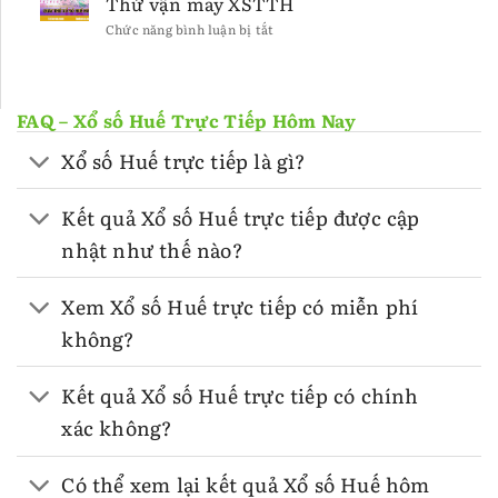
Thử vận may XSTTH
–
số
Soi
Huế
Chức năng bình luận bị tắt
ở
cầu
mới
Quay
TTH
nhất
thử
VIP
ngày
xổ
11/5/2026
số
–
Huế
FAQ – Xổ số Huế Trực Tiếp Hôm Nay
Cập
hôm
nhật
nay
Xổ số Huế trực tiếp là gì?
KQXSTTH
13/05/2026
–
Thử
Kết quả Xổ số Huế trực tiếp được cập
vận
may
nhật như thế nào?
XSTTH
Xem Xổ số Huế trực tiếp có miễn phí
không?
Kết quả Xổ số Huế trực tiếp có chính
xác không?
Có thể xem lại kết quả Xổ số Huế hôm