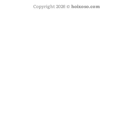
Copyright 2026 ©
hoixoso.com