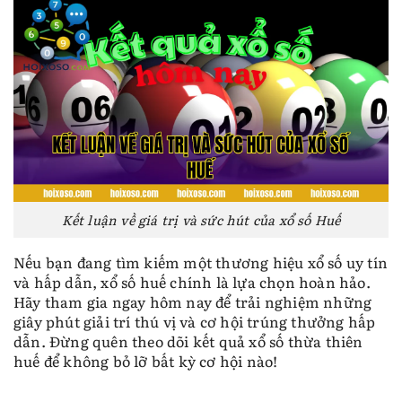
Kết luận về giá trị và sức hút của xổ số Huế
Nếu bạn đang tìm kiếm một thương hiệu xổ số uy tín
và hấp dẫn,
xổ số huế
chính là lựa chọn hoàn hảo.
Hãy tham gia ngay hôm nay để trải nghiệm những
giây phút giải trí thú vị và cơ hội trúng thưởng hấp
dẫn. Đừng quên theo dõi
kết quả xổ số thừa thiên
huế
để không bỏ lỡ bất kỳ cơ hội nào!