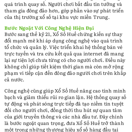
quá trình quay số. Người chơi bắt đầu tin tưởng và
tham gia đông đảo hơn, góp phần vào sự phát triển
của thị trường xổ số tại khu vực miền Trung.
Bước Ngoặt Với Công Nghệ Hiện Đại
Bước sang thế kỷ 21, Xổ Số Huế chứng kiến sự thay
đổi mạnh mẽ khi áp dụng công nghệ vào quá trình
tổ chức và quản lý. Việc triển khai hệ thống bán vé
trực tuyến và tra cứu kết quả qua internet đã mang
lại sự tiện lợi chưa từng có cho người chơi. Điều này
không chỉ giúp tiết kiệm thời gian mà còn mở rộng
phạm vi tiếp cận đến đông đảo người chơi trên khắp
cả nước.
Công nghệ cũng giúp Xổ Số Huế nâng cao tính minh
bạch và giảm thiểu rủi ro gian lận. Hệ thống quay số
tự động và phát sóng trực tiếp đã tạo niềm tin tuyệt
đối cho người chơi, đồng thời thu hút sự quan tâm
của giới truyền thông và các nhà đầu tư. Đây chính
là bước ngoặt quan trọng, đưa Xổ Số Huế trở thành
một trong những thương hiệu xổ số hàng đầu tại