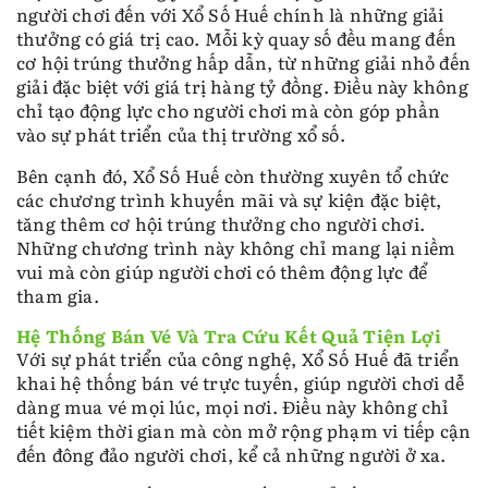
người chơi đến với Xổ Số Huế chính là những giải
thưởng có giá trị cao. Mỗi kỳ quay số đều mang đến
cơ hội trúng thưởng hấp dẫn, từ những giải nhỏ đến
giải đặc biệt với giá trị hàng tỷ đồng. Điều này không
chỉ tạo động lực cho người chơi mà còn góp phần
vào sự phát triển của thị trường xổ số.
Bên cạnh đó, Xổ Số Huế còn thường xuyên tổ chức
các chương trình khuyến mãi và sự kiện đặc biệt,
tăng thêm cơ hội trúng thưởng cho người chơi.
Những chương trình này không chỉ mang lại niềm
vui mà còn giúp người chơi có thêm động lực để
tham gia.
Hệ Thống Bán Vé Và Tra Cứu Kết Quả Tiện Lợi
Với sự phát triển của công nghệ, Xổ Số Huế đã triển
khai hệ thống bán vé trực tuyến, giúp người chơi dễ
dàng mua vé mọi lúc, mọi nơi. Điều này không chỉ
tiết kiệm thời gian mà còn mở rộng phạm vi tiếp cận
đến đông đảo người chơi, kể cả những người ở xa.