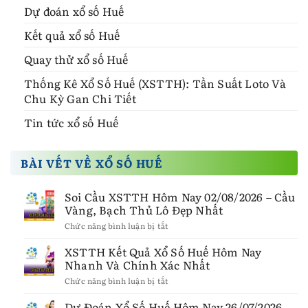
Dự đoán xổ số Huế
Kết quả xổ số Huế
Quay thử xổ số Huế
Thống Kê Xổ Số Huế (XSTTH): Tần Suất Loto Và
Chu Kỳ Gan Chi Tiết
Tin tức xổ số Huế
BÀI VẾT VỀ XỔ SỐ HUẾ
Soi Cầu XSTTH Hôm Nay 02/08/2026 – Cầu
Vàng, Bạch Thủ Lô Đẹp Nhất
Chức năng bình luận bị tắt
ở
Soi
Cầu
XSTTH Kết Quả Xổ Số Huế Hôm Nay
XSTTH
Nhanh Và Chính Xác Nhất
Hôm
Nay
Chức năng bình luận bị tắt
ở
02/08/2026
XSTTH
–
Kết
Dự Đoán Xổ Số Huế Hôm Nay 26/07/2026
Cầu