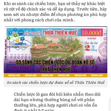
Khi so sánh các chiến lược, bạn sẽ thấy sự khác biệt
rõ rệt về độ chính xác và dễ áp dụng. Trước tiên, hãy
xem xét ưu nhược điểm để chọn phương án phù hợp
nhất với phong cách chơi của mình.
So sánh các chiến lược dự đoán xổ số Thừa Thiên Huế
Chiến lược lô gan đòi hỏi kiên nhẫn theo dõi
dài hạn nhưng thường bùng nổ với phần
thưởng lớn, phù hợp người chơi có vốn ổn
định ít nhất 5-7 ngày.