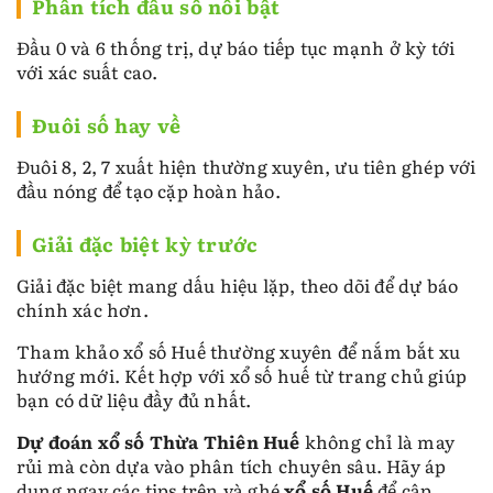
Phân tích đầu số nổi bật
Đầu 0 và 6 thống trị, dự báo tiếp tục mạnh ở kỳ tới
với xác suất cao.
Đuôi số hay về
Đuôi 8, 2, 7 xuất hiện thường xuyên, ưu tiên ghép với
đầu nóng để tạo cặp hoàn hảo.
Giải đặc biệt kỳ trước
Giải đặc biệt mang dấu hiệu lặp, theo dõi để dự báo
chính xác hơn.
Tham khảo xổ số Huế
thường xuyên để nắm bắt xu
hướng mới. Kết hợp với
xổ số huế
từ trang chủ giúp
bạn có dữ liệu đầy đủ nhất.
Dự đoán xổ số Thừa Thiên Huế
không chỉ là may
rủi mà còn dựa vào phân tích chuyên sâu. Hãy áp
dụng ngay các tips trên và ghé
xổ số Huế
để cập