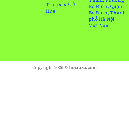
Tin tức xổ số
Ba Đình, Quận
Huế
Ba Đình, Thành
phố Hà Nội,
Việt Nam
Copyright 2026 ©
hoixoso.com