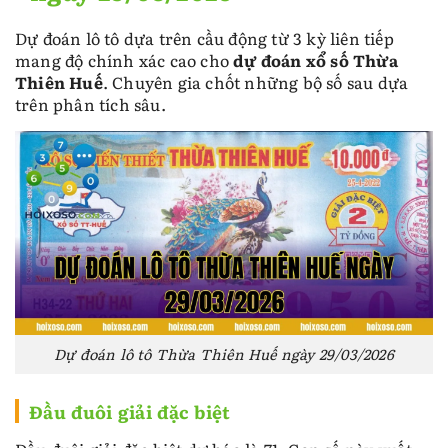
Dự đoán lô tô dựa trên cầu động từ 3 kỳ liên tiếp
mang độ chính xác cao cho
dự đoán xổ số Thừa
Thiên Huế
. Chuyên gia chốt những bộ số sau dựa
trên phân tích sâu.
Dự đoán lô tô Thừa Thiên Huế ngày 29/03/2026
Đầu đuôi giải đặc biệt