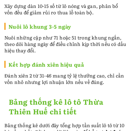
Xây dựng dàn 10-15 số từ lô nóng và gan, phân bổ
vốn đều để giảm rủi ro thua lỗ toàn bộ.
Nuôi lô khung 3-5 ngày
Nuôi những cặp như 71 hoặc 51 trong khung ngắn,
theo dõi hàng ngày để điều chỉnh kịp thời nếu có dấu
hiệu thay đổi.
Kết hợp đánh xiên hiệu quả
Đánh xiên 2 từ 31-46 mang tỷ lệ thưởng cao, chỉ cần
vốn nhỏ nhưng lợi nhuận lớn nếu về đúng.
Bảng thống kê lô tô Thừa
Thiên Huế chi tiết
Bảng thống kê dưới đây tổng hợp tần suất lô tô từ 10