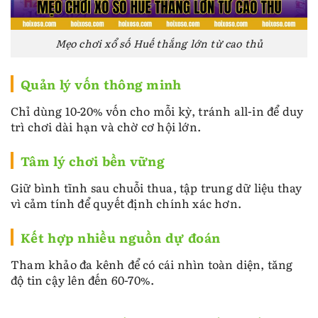
Mẹo chơi xổ số Huế thắng lớn từ cao thủ
Quản lý vốn thông minh
Chỉ dùng 10-20% vốn cho mỗi kỳ, tránh all-in để duy
trì chơi dài hạn và chờ cơ hội lớn.
Tâm lý chơi bền vững
Giữ bình tĩnh sau chuỗi thua, tập trung dữ liệu thay
vì cảm tính để quyết định chính xác hơn.
Kết hợp nhiều nguồn dự đoán
Tham khảo đa kênh để có cái nhìn toàn diện, tăng
độ tin cậy lên đến 60-70%.