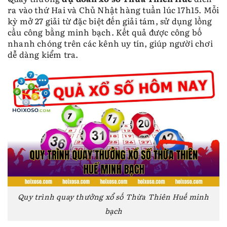
ra vào thứ Hai và Chủ Nhật hàng tuần lúc 17h15. Mỗi
kỳ mở 27 giải từ đặc biệt đến giải tám, sử dụng lồng
cầu công bằng minh bạch. Kết quả được công bố
nhanh chóng trên các kênh uy tín, giúp người chơi
dễ dàng kiểm tra.
Quy trình quay thưởng xổ số Thừa Thiên Huế minh
bạch