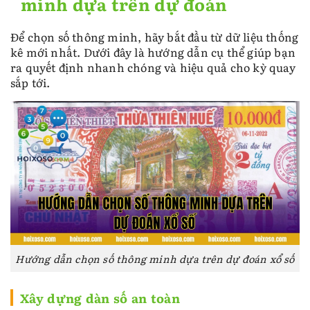
minh dựa trên dự đoán
Để chọn số thông minh, hãy bắt đầu từ dữ liệu thống
kê mới nhất. Dưới đây là hướng dẫn cụ thể giúp bạn
ra quyết định nhanh chóng và hiệu quả cho kỳ quay
sắp tới.
Hướng dẫn chọn số thông minh dựa trên dự đoán xổ số
Xây dựng dàn số an toàn