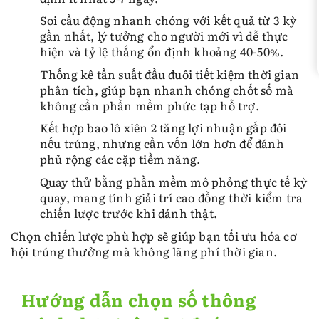
Soi cầu động nhanh chóng với kết quả từ 3 kỳ
gần nhất, lý tưởng cho người mới vì dễ thực
hiện và tỷ lệ thắng ổn định khoảng 40-50%.
Thống kê tần suất đầu đuôi tiết kiệm thời gian
phân tích, giúp bạn nhanh chóng chốt số mà
không cần phần mềm phức tạp hỗ trợ.
Kết hợp bao lô xiên 2 tăng lợi nhuận gấp đôi
nếu trúng, nhưng cần vốn lớn hơn để đánh
phủ rộng các cặp tiềm năng.
Quay thử bằng phần mềm mô phỏng thực tế kỳ
quay, mang tính giải trí cao đồng thời kiểm tra
chiến lược trước khi đánh thật.
Chọn chiến lược phù hợp sẽ giúp bạn tối ưu hóa cơ
hội trúng thưởng mà không lãng phí thời gian.
Hướng dẫn chọn số thông