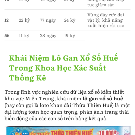
tục giám sát
Vùng đáy cực đại
12
22 kỳ
77 ngày
24 kỳ
vật lý, khả năng
xuất hiện rất cao
56
11 kỳ
38 ngày
19 kỳ
Khái Niệm Lô Gan Xổ Số Huế
Trong Khoa Học Xác Suất
Thống Kê
Trong lĩnh vực nghiên cứu dữ liệu xổ số kiến thiết
khu vực Miền Trung, khái niệm
lô gan xổ số huế
(hay còn gọi là loto khan đài Thừa Thiên Huế) là một
đại lượng toán học quan trọng, phản ánh trạng thái
biến động của các con số trên bảng kết quả.