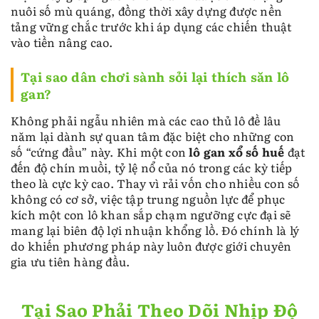
nuôi số mù quáng, đồng thời xây dựng được nền
tảng vững chắc trước khi áp dụng các chiến thuật
vào tiền nâng cao.
Tại sao dân chơi sành sỏi lại thích săn lô
gan?
Không phải ngẫu nhiên mà các cao thủ lô đề lâu
năm lại dành sự quan tâm đặc biệt cho những con
số “cứng đầu” này. Khi một con
lô gan xổ số huế
đạt
đến độ chín muồi, tỷ lệ nổ của nó trong các kỳ tiếp
theo là cực kỳ cao. Thay vì rải vốn cho nhiều con số
không có cơ sở, việc tập trung nguồn lực để phục
kích một con lô khan sắp chạm ngưỡng cực đại sẽ
mang lại biên độ lợi nhuận khổng lồ. Đó chính là lý
do khiến phương pháp này luôn được giới chuyên
gia ưu tiên hàng đầu.
Tại Sao Phải Theo Dõi Nhịp Độ