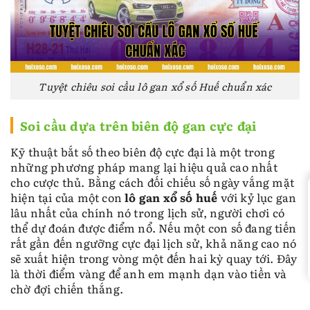
Tuyệt chiêu soi cầu lô gan xổ số Huế chuẩn xác
Soi cầu dựa trên biên độ gan cực đại
Kỹ thuật bắt số theo biên độ cực đại là một trong
những phương pháp mang lại hiệu quả cao nhất
cho cược thủ. Bằng cách đối chiếu số ngày vắng mặt
hiện tại của một con
lô gan xổ số huế
với kỷ lục gan
lâu nhất của chính nó trong lịch sử, người chơi có
thể dự đoán được điểm nổ. Nếu một con số đang tiến
rất gần đến ngưỡng cực đại lịch sử, khả năng cao nó
sẽ xuất hiện trong vòng một đến hai kỳ quay tới. Đây
là thời điểm vàng để anh em mạnh dạn vào tiền và
chờ đợi chiến thắng.