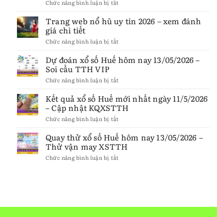
Chức năng bình luận bị tắt
ở
cầu
Chuẩn
Dự
XSTTH
Xác
Đoán
Trang web nổ hũ uy tín 2026 – xem đánh
Hôm
XSKT
giá chi tiết
Nay
Huế
13/07/2026
Chức năng bình luận bị tắt
ở
Chuẩn
Trang
Xác
web
Dự đoán xổ số Huế hôm nay 13/05/2026 –
Hôm
nổ
Soi cầu TTH VIP
Nay
hũ
uy
Chức năng bình luận bị tắt
ở
tín
Dự
2026
đoán
Kết quả xổ số Huế mới nhất ngày 11/5/2026
–
xổ
– Cập nhật KQXSTTH
xem
số
đánh
Huế
Chức năng bình luận bị tắt
ở
giá
hôm
Kết
chi
nay
quả
Quay thử xổ số Huế hôm nay 13/05/2026 –
tiết
13/05/2026
xổ
Thử vận may XSTTH
–
số
Soi
Huế
Chức năng bình luận bị tắt
ở
cầu
mới
Quay
TTH
nhất
thử
VIP
ngày
xổ
11/5/2026
số
–
Huế
Cập
hôm
nhật
nay
KQXSTTH
13/05/2026