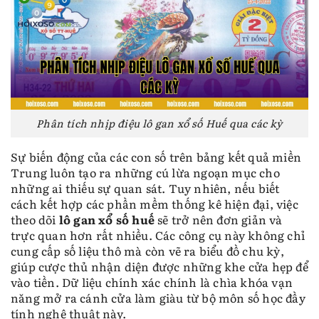
Phân tích nhịp điệu lô gan xổ số Huế qua các kỳ
Sự biến động của các con số trên bảng kết quả miền
Trung luôn tạo ra những cú lừa ngoạn mục cho
những ai thiếu sự quan sát. Tuy nhiên, nếu biết
cách kết hợp các phần mềm thống kê hiện đại, việc
theo dõi
lô gan xổ số huế
sẽ trở nên đơn giản và
trực quan hơn rất nhiều. Các công cụ này không chỉ
cung cấp số liệu thô mà còn vẽ ra biểu đồ chu kỳ,
giúp cược thủ nhận diện được những khe cửa hẹp để
vào tiền. Dữ liệu chính xác chính là chìa khóa vạn
năng mở ra cánh cửa làm giàu từ bộ môn số học đầy
tính nghệ thuật này.