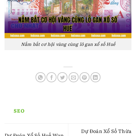
Nắm bắt cơ hội vàng cùng lô gan xổ số Huế
SEO
Dự Đoán Xổ Số Thừa
Dự Đoán Xổ Số Huế Wap