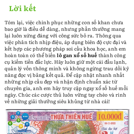
Lời kết
Tóm lại, việc chinh phục những con số khan chưa
bao giờ là điều dễ dàng, nhưng phần thưởng mang
lại luôn xứng đáng với công sức bỏ ra. Thông qua
việc phân tích nhịp điệu, áp dụng biên độ cực đại và
kết hợp các phương pháp soi cầu khoa học, anh em
hoàn toàn có thể biến
lô gan xổ số huế
thành công
cụ kiếm tiền đắc lực. Hãy luôn giữ một cái đầu lạnh,
quản lý vốn thông minh và không ngừng trau dồi kỹ
năng đọc vị bảng kết quả. Để cập nhật nhanh nhất
những nhịp cầu đẹp và nhận định chuẩn xác từ
chuyên gia, anh em hãy truy cập ngay
xổ số huế
mỗi
ngày. Chúc các cược thủ luôn vững tay chèo và rinh
về những giải thưởng siêu khủng từ nhà cái!