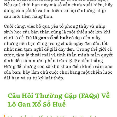
Nếu quá thời hạn này mà số vẫn chưa xuất hiện, hãy
dũng cảm cắt lỗ và tìm kiếm cơ hội ở những nhịp
cầu mới tiềm năng hơn.
Cuối cùng, việc bỏ qua yếu tố phong thủy và nhịp
sinh học của bản thân cũng là một thiếu sót lớn khi
chơi lô đề. Dù
lô gan xổ số huế
có đẹp đến mấy,
nhưng nếu bạn đang trong chuỗi ngày đen đủi, tốt
nhất nên tạm nghỉ để giải dây đen. Trong thế giới cá
cược, tâm lý thoải mái và tinh thần minh mẫn quyết
định đến tám mươi phần trăm tỷ lệ chiến thắng.
Đừng để những con số khô khan điều khiển cảm xúc
của bạn, hãy làm chủ cuộc chơi bằng một chiến lược
dài hạn và sự tự kỷ luật thép.
Câu Hỏi Thường Gặp (FAQs) Về
Lô Gan Xổ Số Huế