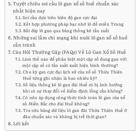
Tuyệt chiêu soi cầu lô gan xổ số huế chuẩn xác
nhất hiện nay
Soi cầu dựa trên biên độ gan cực đại
Kết hợp phương pháp bạc nhớ lô đề miền Trung
Bắt đáy lô gan qua bảng thống kê tần suất
Những sai lầm chí mạng khi nuôi lô gan xổ số huế
cần tránh
Câu Hỏi Thường Gặp (FAQs) Về Lô Gan Xổ Số Huế
Làm thế nào để phân biệt một cặp số đang gan với
một cặp số có tần suất xuất hiện bình thường?
Chu kỳ gan cực đại lịch sử của xổ số Thừa Thiên
Huế từng ghi nhận là bao nhiêu kỳ?
Số liệu thống kê lô gan đài Huế có bị ảnh hưởng
khi có sự thay đổi về kiểm định lồng cầu không?
Có nên áp dụng công thức tính toán lô gan của xổ
số Miền Bắc cho đài Huế không?
Tra cứu bảng dữ liệu lô gan đài Thừa Thiên Huế ở
đâu chuẩn xác và không bị trễ thời gian?
Lời kết