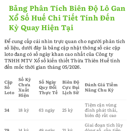
Bảng Phân Tích Biên Độ Lô Gan
Xổ Số Huế Chi Tiết Tính Đến
Kỳ Quay Hiện Tại
Để cung cấp cái nhìn trực quan cho người phân tích
số liệu, dưới đây là bảng cập nhật thông số các cặp
loto đang có số ngày khan cao nhất của Công ty
TNHH MTV Xổ số kiến thiết Thừa Thiên Huế tính
đến mốc thời gian tháng 05/2026.
Số Kỳ
Cặp
Số Ngày
Biên Độ
Chưa
Đánh Giá Tiềm
Số
Quy Đổi
Cực Đại
Xuất
Năng Chu Kỳ
Loto
Thực Tế
Lịch Sử
Hiện
Tiệm cận vùng
34
18 kỳ
63 ngày
25 kỳ
đỉnh phát thải,
biên độ rất cao
Giai đoạn tích lũy
79
14 kỳ
49 ngày
21 kỳ
dòng số, cần tiếp