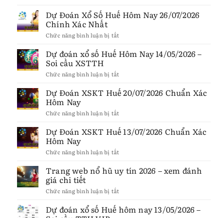
02/08/2026
XSTTH
–
Kết
Dự Đoán Xổ Số Huế Hôm Nay 26/07/2026
Cầu
Quả
Chính Xác Nhất
Vàng,
Xổ
Bạch
Số
Chức năng bình luận bị tắt
ở
Thủ
Huế
Dự
Lô
Hôm
Đoán
Dự đoán xổ số Huế Hôm Nay 14/05/2026 –
Đẹp
Nay
Xổ
Nhất
Soi cầu XSTTH
Nhanh
Số
Và
Huế
Chức năng bình luận bị tắt
ở
Chính
Hôm
Dự
Xác
Nay
đoán
Dự Đoán XSKT Huế 20/07/2026 Chuẩn Xác
Nhất
26/07/2026
xổ
Hôm Nay
Chính
số
Xác
Huế
Chức năng bình luận bị tắt
ở
Nhất
Hôm
Dự
Nay
Đoán
Dự Đoán XSKT Huế 13/07/2026 Chuẩn Xác
14/05/2026
XSKT
Hôm Nay
–
Huế
Soi
20/07/2026
Chức năng bình luận bị tắt
ở
cầu
Chuẩn
Dự
XSTTH
Xác
Đoán
Trang web nổ hũ uy tín 2026 – xem đánh
Hôm
XSKT
giá chi tiết
Nay
Huế
13/07/2026
Chức năng bình luận bị tắt
ở
Chuẩn
Trang
Xác
web
Dự đoán xổ số Huế hôm nay 13/05/2026 –
Hôm
nổ
Nay