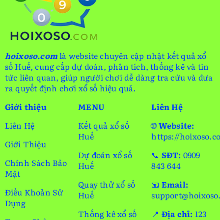
hoixoso.com
là website chuyên cập nhật kết quả xổ
số Huế, cung cấp dự đoán, phân tích, thống kê và tin
tức liên quan, giúp người chơi dễ dàng tra cứu và đưa
ra quyết định chơi xổ số hiệu quả.
Giới thiệu
MENU
Liên Hệ
Liên Hệ
Kết quả xổ số
🌐
Website:
Huế
https://hoixoso.c
Giới Thiệu
Dự đoán xổ số
📞
SĐT:
0909
Chính Sách Bảo
Huế
843 644
Mật
Quay thử xổ số
📧
Email:
Điều Khoản Sử
Huế
support@hoixoso
Dụng
Thống kê xổ số
📍
Địa chỉ:
123