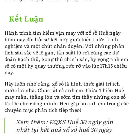
Kết Luận
Hành trình tìm kiếm vận may với xổ số Huế ngày
hôm nay đòi hỏi sự kết hợp giữa kiến thức, kinh
nghiệm và một chút nhân duyên. Với những phân
tích sâu sắc về lô gan, tần suất lô rơi cùng các dự
đoán Bạch thủ, Song thủ chính xác, hy vọng anh em
sẽ có một kỳ quay thưởng rực rỡ vào lúc 17h15 chiều
nay.
Hãy luôn nhớ rằng, xổ số là hình thức giải trí ích
nước lợi nhà. Chúc tất cả anh em Thừa Thiên Huế
may mắn, thắng lớn và sớm tìm thấy những con số
tài lộc cho riêng mình. Hẹn gặp lại anh em trong các
chuyên mục phân tích tiếp theo!
Xem thêm: KQXS Huế 30 ngày gần
nhất tại
kết quả xổ số huế 30 ngày