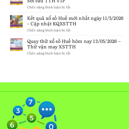
Soi cầu TTH VIP
hũ
uy
Chức năng bình luận bị tắt
ở
tín
Dự
2026
đoán
Kết quả xổ số Huế mới nhất ngày 11/5/2026
–
xổ
– Cập nhật KQXSTTH
xem
số
đánh
Huế
Chức năng bình luận bị tắt
ở
giá
hôm
Kết
chi
nay
quả
Quay thử xổ số Huế hôm nay 13/05/2026 –
tiết
13/05/2026
xổ
Thử vận may XSTTH
–
số
Soi
Huế
Chức năng bình luận bị tắt
ở
cầu
mới
Quay
TTH
nhất
thử
VIP
ngày
xổ
11/5/2026
số
–
Huế
Cập
hôm
nhật
nay
KQXSTTH
13/05/2026
–
Thử
vận
may
XSTTH