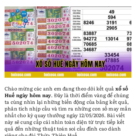
Chào mừng các anh em đang theo dõi kết quả
xổ số
Huế ngày hôm nay
. Đây là thời điểm vàng để chúng
ta cùng nhìn lại những biến động của bảng kết quả,
phân tích nhịp cầu và tìm ra những con số may mắn
nhất cho kỳ quay thưởng ngày 12/05/2026. Bài viết
này sẽ cung cấp cái nhìn toàn diện từ trực tiếp kết
quả đến những thuật toán soi cầu đỉnh cao dành
riêng cho đài Thừa Thiên Huế.