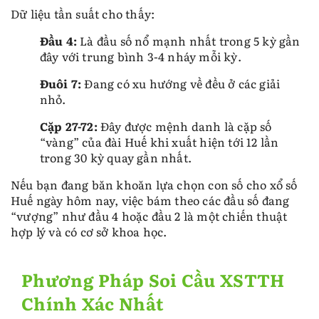
Dữ liệu tần suất cho thấy:
Đầu 4:
Là đầu số nổ mạnh nhất trong 5 kỳ gần
đây với trung bình 3-4 nháy mỗi kỳ.
Đuôi 7:
Đang có xu hướng về đều ở các giải
nhỏ.
Cặp 27-72:
Đây được mệnh danh là cặp số
“vàng” của đài Huế khi xuất hiện tới 12 lần
trong 30 kỳ quay gần nhất.
Nếu bạn đang băn khoăn lựa chọn con số cho xổ số
Huế ngày hôm nay, việc bám theo các đầu số đang
“vượng” như đầu 4 hoặc đầu 2 là một chiến thuật
hợp lý và có cơ sở khoa học.
Phương Pháp Soi Cầu XSTTH
Chính Xác Nhất