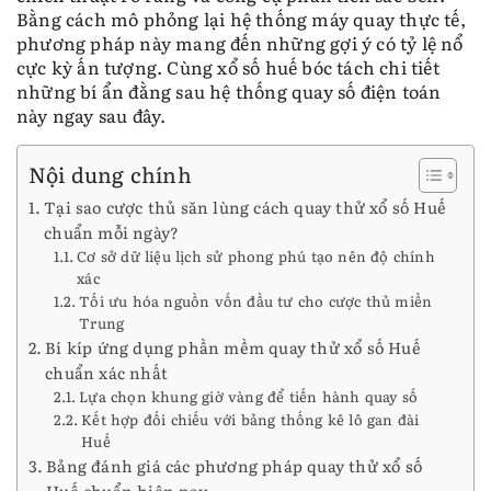
Bằng cách mô phỏng lại hệ thống máy quay thực tế,
phương pháp này mang đến những gợi ý có tỷ lệ nổ
cực kỳ ấn tượng. Cùng xổ số huế bóc tách chi tiết
những bí ẩn đằng sau hệ thống quay số điện toán
này ngay sau đây.
Nội dung chính
Tại sao cược thủ săn lùng cách quay thử xổ số Huế
chuẩn mỗi ngày?
Cơ sở dữ liệu lịch sử phong phú tạo nên độ chính
xác
Tối ưu hóa nguồn vốn đầu tư cho cược thủ miền
Trung
Bí kíp ứng dụng phần mềm quay thử xổ số Huế
chuẩn xác nhất
Lựa chọn khung giờ vàng để tiến hành quay số
Kết hợp đối chiếu với bảng thống kê lô gan đài
Huế
Bảng đánh giá các phương pháp quay thử xổ số
Huế chuẩn hiện nay