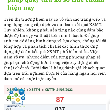
hiện nay
Trên thị trường hiện nay có vô vàn các trang web và
ứng dụng cung cấp dịch vụ dự đoán kết quả XSMT.
Tuy nhiên, không phải nền tảng nào cũng đảm bảo
được độ tin cậy và thuật toán minh bạch. Để giúp
anh em dễ dàng hình dung và lựa chọn, chúng tôi đã
tổng hợp và phân tích chi tiết các hình thức ứng
dụng dự đoán kết quả XSMT phổ biến nhất. Việc
nắm rõ ưu, nhược điểm của từng phương pháp sẽ
giúp bạn chủ động hơn trong việc xây dựng chiến
thuật chốt số. Dưới đây là bảng đánh giá khách quan
dựa trên trải nghiệm thực tế của hàng ngàn hội viên
đam mê cá cược trực tuyến.