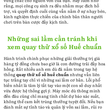
vững chắc cho nguồn vốn của bạn. Hãy luôn nhớ
rằng, mọi công cụ sinh ra đều nhằm mục đích hỗ
trợ, và quyết định cuối cùng vẫn nằm ở sự nhạy bén,
kinh nghiệm thực chiến của chính bản thân người
chơi trên bàn cược đầy kịch tính.
Những sai lầm cần tránh khi
xem quay thử xổ số Huế chuẩn
Hành trình chinh phục những giải thưởng trị giá
hàng tỷ đồng chưa bao giờ là con đường trải đầy hoa
hồng. Rất nhiều anh em dù đã nắm trong tay hệ
thống
quay thử xổ số huế chuẩn
nhưng vẫn liên
tục trắng tay chỉ vì những sai lầm cơ bản. Lỗi phổ
biến nhất là tâm lý tất tay vào một con số duy nhất
vừa được hệ thống gợi ý. Máy móc dù thông minh
đến đâu cũng chỉ mang tính chất dự báo xác suất,
không thể cam kết trúng thưởng tuyệt đối. Nếu bạn
đánh mất sự tỉnh táo và quản lý vốn sai lầm, rủi ro