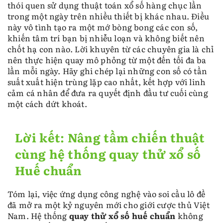
thói quen sử dụng thuật toán xổ số hàng chục lần
trong một ngày trên nhiều thiết bị khác nhau. Điều
này vô tình tạo ra một mớ bòng bong các con số,
khiến tâm trí bạn bị nhiễu loạn và không biết nên
chốt hạ con nào. Lời khuyên từ các chuyên gia là chỉ
nên thực hiện quay mô phỏng từ một đến tối đa ba
lần mỗi ngày. Hãy ghi chép lại những con số có tần
suất xuất hiện trùng lặp cao nhất, kết hợp với linh
cảm cá nhân để đưa ra quyết định đầu tư cuối cùng
một cách dứt khoát.
Lời kết: Nâng tầm chiến thuật
cùng hệ thống quay thử xổ số
Huế chuẩn
Tóm lại, việc ứng dụng công nghệ vào soi cầu lô đề
đã mở ra một kỷ nguyên mới cho giới cược thủ Việt
Nam. Hệ thống
quay thử xổ số huế chuẩn
không