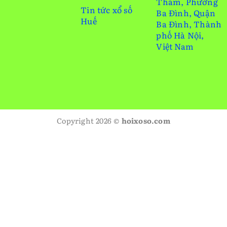
Thám, Phường
Tin tức xổ số
Ba Đình, Quận
Huế
Ba Đình, Thành
phố Hà Nội,
Việt Nam
Copyright 2026 ©
hoixoso.com