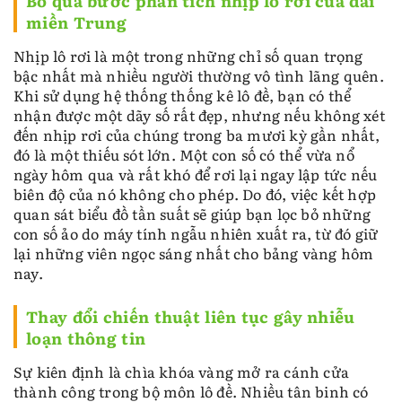
miền Trung
Nhịp lô rơi là một trong những chỉ số quan trọng
bậc nhất mà nhiều người thường vô tình lãng quên.
Khi sử dụng hệ thống thống kê lô đề, bạn có thể
nhận được một dãy số rất đẹp, nhưng nếu không xét
đến nhịp rơi của chúng trong ba mươi kỳ gần nhất,
đó là một thiếu sót lớn. Một con số có thể vừa nổ
ngày hôm qua và rất khó để rơi lại ngay lập tức nếu
biên độ của nó không cho phép. Do đó, việc kết hợp
quan sát biểu đồ tần suất sẽ giúp bạn lọc bỏ những
con số ảo do máy tính ngẫu nhiên xuất ra, từ đó giữ
lại những viên ngọc sáng nhất cho bảng vàng hôm
nay.
Thay đổi chiến thuật liên tục gây nhiễu
loạn thông tin
Sự kiên định là chìa khóa vàng mở ra cánh cửa
thành công trong bộ môn lô đề. Nhiều tân binh có