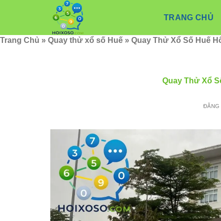
Bỏ
TRANG CHỦ
qua
nội
Trang Chủ
»
Quay thử xổ số Huế
»
Quay Thử Xổ Số Huế H
dung
Quay Thử Xổ S
ĐĂNG