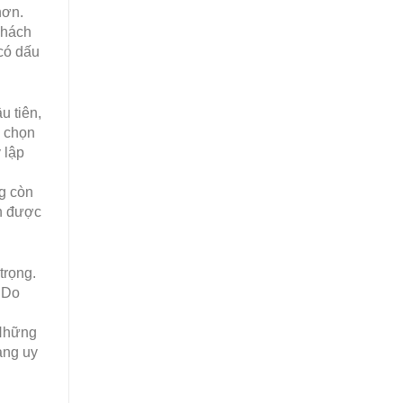
hơn.
 khách
có dấu
u tiên,
u chọn
 lập
g còn
ận được
trọng.
 Do
 Những
ảng uy