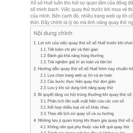
Xổ số Huế luôn thu hút sự quan tâm của đông đả
số minh bạch. Việc quay thử trước khi mua vé th
của mình. Bên cạnh đó, nhiều trang web uy tín còn
thời. Đây chính là lý do mà tính năng quay thử n
Nội dung chính
Lợi ích của việc quay thử xổ số Huế trước khi chơi
Tiết kiệm chi phí và thời gian
Đánh giá khả năng trúng thưởng
Trải nghiệm giải trí an toàn và tiện lợi
Hướng dẫn quay thử xổ số Huế hôm nay chuẩn trên
Lựa chọn trang web uy tín và an toàn
Các bước thực hiện quay thử đơn giản
Lưu ý khi sử dụng tính năng quay thử
Bí quyết tăng cơ hội trúng thưởng khi quay thử xổ
Phân tích tần suất xuất hiện của các con số
Kết hợp nhiều loại vé số khác nhau
Theo dõi lịch sử quay số và xu hướng
Những lưu ý quan trọng khi tham gia quay thử xổ 
Không nên quá phụ thuộc vào kết quả quay thử