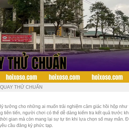
QUAY THỬ CHUẨN
 lý tưởng cho những ai muốn trải nghiệm cảm giác hồi hộp như 
iên tiến, người chơi có thể dễ dàng kiểm tra kết quả trước kh
 thời gian mà còn mang lại sự tự tin khi lựa chọn số may mắn. 
 yêu cầu đăng ký phức tạp.