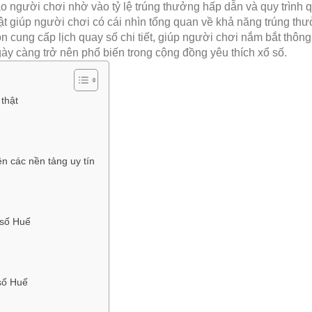
o người chơi nhờ vào tỷ lệ trúng thưởng hấp dẫn và quy trình 
ật giúp người chơi có cái nhìn tổng quan về khả năng trúng th
 cung cấp lịch quay số chi tiết, giúp người chơi nắm bắt thông 
gày càng trở nên phổ biến trong cộng đồng yêu thích xổ số.
 thật
 các nền tảng uy tín
 số Huế
số Huế