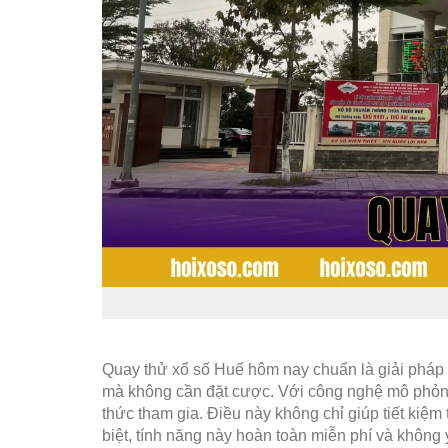
Quay thử xổ số Huế hôm nay chuẩn
là giải pháp
mà không cần đặt cược. Với công nghệ mô phỏng t
thức tham gia. Điều này không chỉ giúp tiết kiệm
biệt, tính năng này hoàn toàn miễn phí và không