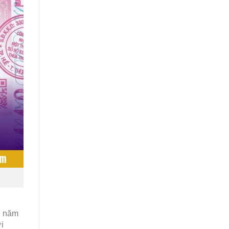
u năm
i