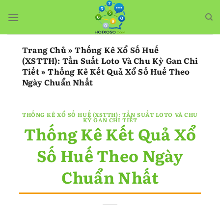
Bỏ
qua
nội
dung
Trang Chủ
»
Thống Kê Xổ Số Huế
(XSTTH): Tần Suất Loto Và Chu Kỳ Gan Chi
Tiết
»
Thống Kê Kết Quả Xổ Số Huế Theo
Ngày Chuẩn Nhất
THỐNG KÊ XỔ SỐ HUẾ (XSTTH): TẦN SUẤT LOTO VÀ CHU
KỲ GAN CHI TIẾT
Thống Kê Kết Quả Xổ
Số Huế Theo Ngày
Chuẩn Nhất