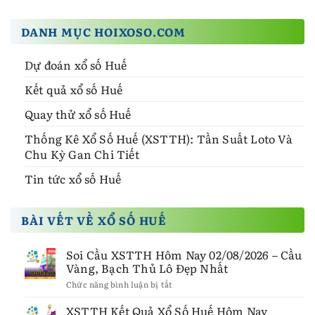
DANH MỤC HOIXOSO.COM
Dự đoán xổ số Huế
Kết quả xổ số Huế
Quay thử xổ số Huế
Thống Kê Xổ Số Huế (XSTTH): Tần Suất Loto Và
Chu Kỳ Gan Chi Tiết
Tin tức xổ số Huế
BÀI VẾT VỀ XỔ SỐ HUẾ
Soi Cầu XSTTH Hôm Nay 02/08/2026 – Cầu
Vàng, Bạch Thủ Lô Đẹp Nhất
Chức năng bình luận bị tắt
ở
Soi
Cầu
XSTTH Kết Quả Xổ Số Huế Hôm Nay