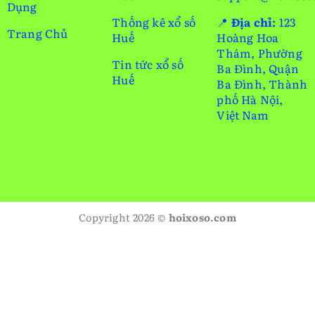
Dụng
Thống kê xổ số
📍
Địa chỉ:
123
Trang Chủ
Huế
Hoàng Hoa
Thám, Phường
Tin tức xổ số
Ba Đình, Quận
Huế
Ba Đình, Thành
phố Hà Nội,
Việt Nam
Copyright 2026 ©
hoixoso.com