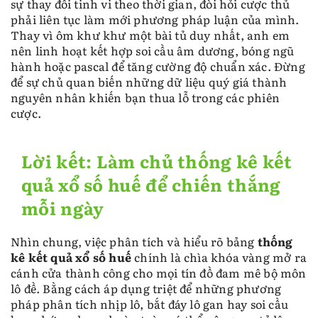
sự thay đổi tinh vi theo thời gian, đòi hỏi cược thủ
phải liên tục làm mới phương pháp luận của mình.
Thay vì ôm khư khư một bài tủ duy nhất, anh em
nên linh hoạt kết hợp soi cầu âm dương, bóng ngũ
hành hoặc pascal để tăng cường độ chuẩn xác. Đừng
để sự chủ quan biến những dữ liệu quý giá thành
nguyên nhân khiến bạn thua lỗ trong các phiên
cược.
Lời kết: Làm chủ thống kê kết
quả xổ số huế để chiến thắng
mỗi ngày
Nhìn chung, việc phân tích và hiểu rõ bảng
thống
kê kết quả xổ số huế
chính là chìa khóa vàng mở ra
cánh cửa thành công cho mọi tín đồ đam mê bộ môn
lô đề. Bằng cách áp dụng triệt để những phương
pháp phân tích nhịp lô, bắt đáy lô gan hay soi cầu