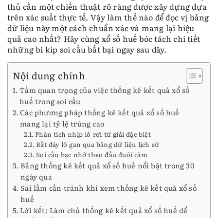
thủ cần một chiến thuật rõ ràng được xây dựng dựa
trên xác suất thực tế. Vậy làm thế nào để đọc vị bảng
dữ liệu này một cách chuẩn xác và mang lại hiệu
quả cao nhất? Hãy cùng
xổ số huế
bóc tách chi tiết
những bí kíp soi cầu bất bại ngay sau đây.
Nội dung chính
Tầm quan trọng của việc thống kê kết quả xổ số
huế trong soi cầu
Các phương pháp thống kê kết quả xổ số huế
mang lại tỷ lệ trúng cao
Phân tích nhịp lô rơi từ giải đặc biệt
Bắt đáy lô gan qua bảng dữ liệu lịch sử
Soi cầu bạc nhớ theo đầu đuôi câm
Bảng thống kê kết quả xổ số huế nổi bật trong 30
ngày qua
Sai lầm cần tránh khi xem thống kê kết quả xổ số
huế
Lời kết: Làm chủ thống kê kết quả xổ số huế để