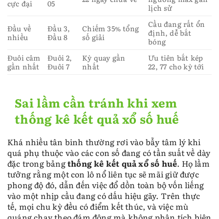
cực đại
05
lịch sử
Cầu đang rất ổn
Đầu về
Đầu 3,
Chiếm 35% tổng
định, dễ bắt
nhiều
Đầu 8
số giải
bóng
Đuôi câm
Đuôi 2,
Kỳ quay gần
Ưu tiên bắt kép
gần nhất
Đuôi 7
nhất
22, 77 cho kỳ tới
Sai lầm cần tránh khi xem
thống kê kết quả xổ số huế
Khá nhiều tân binh thường rơi vào bẫy tâm lý khi
quá phụ thuộc vào các con số đang có tần suất về dày
đặc trong bảng
thống kê kết quả xổ số huế
. Họ lầm
tưởng rằng một con lô nổ liên tục sẽ mãi giữ được
phong độ đó, dẫn đến việc đổ dồn toàn bộ vốn liếng
vào một nhịp cầu đang có dấu hiệu gãy. Trên thực
tế, mọi chu kỳ đều có điểm kết thúc, và việc mù
quáng chạy theo đám đông mà không phân tích biên