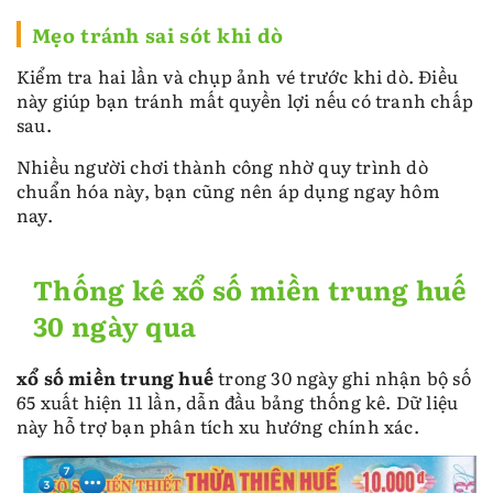
Mẹo tránh sai sót khi dò
Kiểm tra hai lần và chụp ảnh vé trước khi dò. Điều
này giúp bạn tránh mất quyền lợi nếu có tranh chấp
sau.
Nhiều người chơi thành công nhờ quy trình dò
chuẩn hóa này, bạn cũng nên áp dụng ngay hôm
nay.
Thống kê xổ số miền trung huế
30 ngày qua
xổ số miền trung huế
trong 30 ngày ghi nhận bộ số
65 xuất hiện 11 lần, dẫn đầu bảng thống kê. Dữ liệu
này hỗ trợ bạn phân tích xu hướng chính xác.