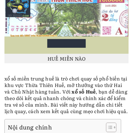
HUẾ MIỀN NÀO
xổ số miền trung huế
là trò chơi quay số phổ biến tại
khu vực Thừa Thiên Huế, mở thưởng vào thứ Hai
và Chủ Nhật hàng tuần. Với
xổ số Huế
, bạn dễ dàng
theo dõi kết quả nhanh chóng và chính xác để kiểm
tra vé số của mình. Bài viết này hướng dẫn chi tiết
lịch quay, cách xem kết quả cùng mẹo chơi hiệu quả.
Nội dung chính