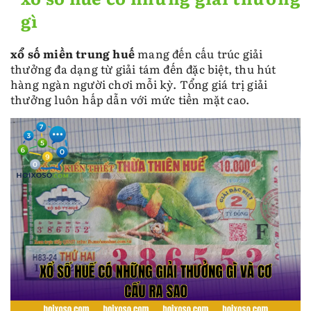
gì
xổ số miền trung huế
mang đến cấu trúc giải
thưởng đa dạng từ giải tám đến đặc biệt, thu hút
hàng ngàn người chơi mỗi kỳ. Tổng giá trị giải
thưởng luôn hấp dẫn với mức tiền mặt cao.