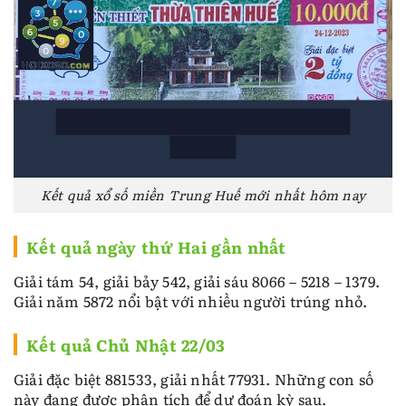
Kết quả xổ số miền Trung Huế mới nhất hôm nay
Kết quả ngày thứ Hai gần nhất
Giải tám 54, giải bảy 542, giải sáu 8066 – 5218 – 1379.
Giải năm 5872 nổi bật với nhiều người trúng nhỏ.
Kết quả Chủ Nhật 22/03
Giải đặc biệt 881533, giải nhất 77931. Những con số
này đang được phân tích để dự đoán kỳ sau.