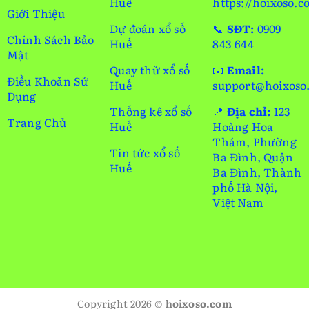
Huế
https://hoixoso.c
Giới Thiệu
Dự đoán xổ số
📞
SĐT:
0909
Chính Sách Bảo
Huế
843 644
Mật
Quay thử xổ số
📧
Email:
Điều Khoản Sử
Huế
support@hoixoso
Dụng
Thống kê xổ số
📍
Địa chỉ:
123
Trang Chủ
Huế
Hoàng Hoa
Thám, Phường
Tin tức xổ số
Ba Đình, Quận
Huế
Ba Đình, Thành
phố Hà Nội,
Việt Nam
Copyright 2026 ©
hoixoso.com