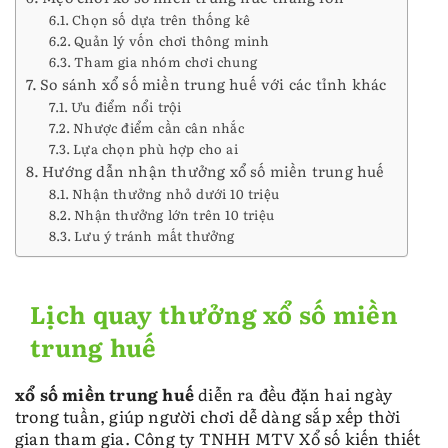
Chọn số dựa trên thống kê
Quản lý vốn chơi thông minh
Tham gia nhóm chơi chung
So sánh xổ số miền trung huế với các tỉnh khác
Ưu điểm nổi trội
Nhược điểm cần cân nhắc
Lựa chọn phù hợp cho ai
Hướng dẫn nhận thưởng xổ số miền trung huế
Nhận thưởng nhỏ dưới 10 triệu
Nhận thưởng lớn trên 10 triệu
Lưu ý tránh mất thưởng
Lịch quay thưởng xổ số miền
trung huế
xổ số miền trung huế
diễn ra đều đặn hai ngày
trong tuần, giúp người chơi dễ dàng sắp xếp thời
gian tham gia. Công ty TNHH MTV Xổ số kiến thiết