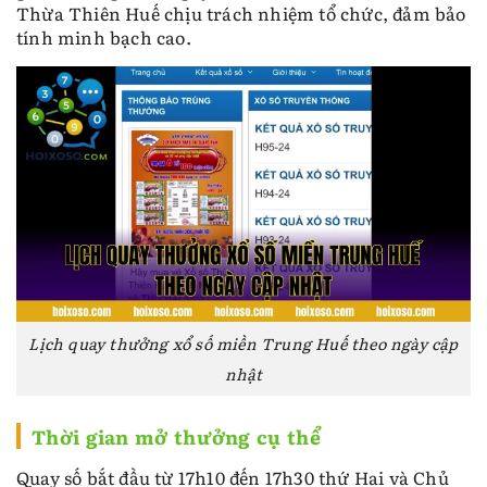
Thừa Thiên Huế chịu trách nhiệm tổ chức, đảm bảo
tính minh bạch cao.
Lịch quay thưởng xổ số miền Trung Huế theo ngày cập
nhật
Thời gian mở thưởng cụ thể
Quay số bắt đầu từ 17h10 đến 17h30 thứ Hai và Chủ