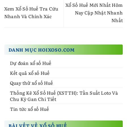
Xổ Số Huế Mới Nhất Hôm
Xem Xổ Số Huế Tra Cứu
Nay Cập Nhật Nhanh
Nhanh Và Chính Xác
Nhất
DANH MỤC HOIXOSO.COM
Dự đoán xổ số Huế
Kết quả xổ số Huế
Quay thử xổ số Huế
Thống Kê Xổ Số Huế (XSTTH): Tần Suất Loto Và
Chu Kỳ Gan Chi Tiết
Tin tức xổ số Huế
BÀI VẾT VỀ XỔ SỐ HUẾ