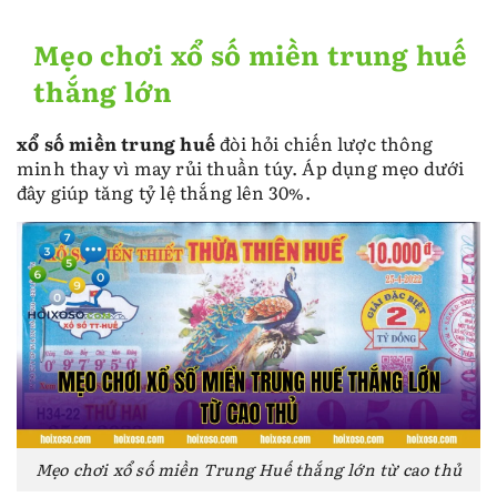
Mẹo chơi xổ số miền trung huế
thắng lớn
xổ số miền trung huế
đòi hỏi chiến lược thông
minh thay vì may rủi thuần túy. Áp dụng mẹo dưới
đây giúp tăng tỷ lệ thắng lên 30%.
Mẹo chơi xổ số miền Trung Huế thắng lớn từ cao thủ