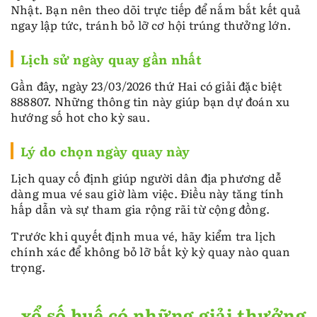
Nhật. Bạn nên theo dõi trực tiếp để nắm bắt kết quả
ngay lập tức, tránh bỏ lỡ cơ hội trúng thưởng lớn.
Lịch sử ngày quay gần nhất
Gần đây, ngày 23/03/2026 thứ Hai có giải đặc biệt
888807. Những thông tin này giúp bạn dự đoán xu
hướng số hot cho kỳ sau.
Lý do chọn ngày quay này
Lịch quay cố định giúp người dân địa phương dễ
dàng mua vé sau giờ làm việc. Điều này tăng tính
hấp dẫn và sự tham gia rộng rãi từ cộng đồng.
Trước khi quyết định mua vé, hãy kiểm tra lịch
chính xác để không bỏ lỡ bất kỳ kỳ quay nào quan
trọng.
xổ số huế
có những giải thưởng