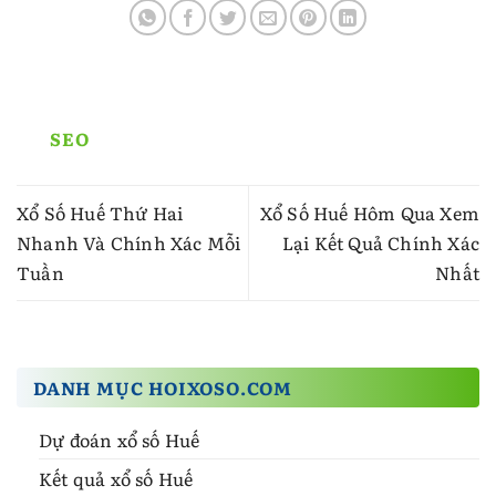
SEO
Xổ Số Huế Thứ Hai
Xổ Số Huế Hôm Qua Xem
Nhanh Và Chính Xác Mỗi
Lại Kết Quả Chính Xác
Tuần
Nhất
DANH MỤC HOIXOSO.COM
Dự đoán xổ số Huế
Kết quả xổ số Huế