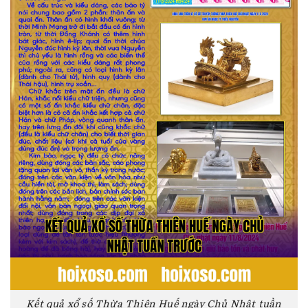
Kết quả xổ số Thừa Thiên Huế ngày Chủ Nhật tuần