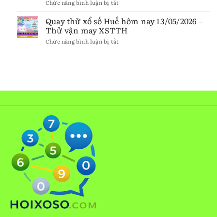
Huế
Chức năng bình luận bị tắt
ở
giá
hôm
Kết
chi
nay
quả
Quay thử xổ số Huế hôm nay 13/05/2026 –
tiết
13/05/2026
xổ
Thử vận may XSTTH
–
số
Soi
Huế
Chức năng bình luận bị tắt
ở
cầu
mới
Quay
TTH
nhất
thử
VIP
ngày
xổ
11/5/2026
số
–
Huế
Cập
hôm
nhật
nay
KQXSTTH
13/05/2026
–
Thử
vận
may
XSTTH