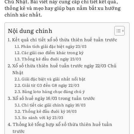
Chủ Nhật. Bài viết này cung cấp chi tiết kết quả,
thống kê và mẹo hay giúp bạn nắm bắt xu hướng
chính xác nhất.
Nội dung chính
Kết quả chi tiết xổ số thừa thiên huế tuần trước
Phân tích giải đặc biệt ngày 23/03
Các giải cao điểm khác trong kỳ
Thống kê đầu đuôi ngày 23/03
Xổ số thừa thiên huế tuần trước ngày 22/03 Chủ
Nhật
Giải đặc biệt và giải nhất nổi bật
Giải từ G3 đến G8 ngày 22/03
Bảng loto hàng chục đáng chú ý
Xổ số huế ngày 16/03 trong tuần trước
Chi tiết các giải chính ngày 16/03
Thống kê đầu đuôi kỳ 16/03
So sánh với kỳ 23/03
Thống kê tổng hợp xổ số thừa thiên huế tuần
trước