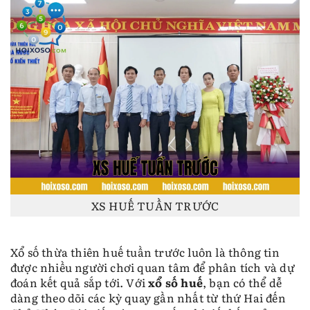
XS HUẾ TUẦN TRƯỚC
Xổ số thừa thiên huế tuần trước
luôn là thông tin
được nhiều người chơi quan tâm để phân tích và dự
đoán kết quả sắp tới. Với
xổ số huế
, bạn có thể dễ
dàng theo dõi các kỳ quay gần nhất từ thứ Hai đến