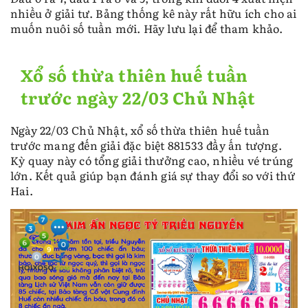
nhiều ở giải tư. Bảng thống kê này rất hữu ích cho ai
muốn nuôi số tuần mới. Hãy lưu lại để tham khảo.
Xổ số thừa thiên huế tuần
trước ngày 22/03 Chủ Nhật
Ngày 22/03 Chủ Nhật, xổ số thừa thiên huế tuần
trước mang đến giải đặc biệt 881533 đầy ấn tượng.
Kỳ quay này có tổng giải thưởng cao, nhiều vé trúng
lớn. Kết quả giúp bạn đánh giá sự thay đổi so với thứ
Hai.