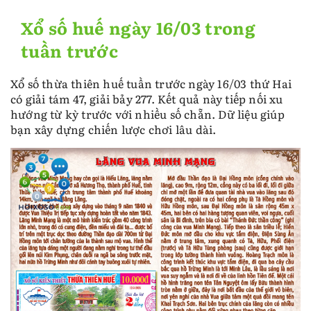
Xổ số huế
ngày 16/03 trong
tuần trước
Xổ số thừa thiên huế tuần trước ngày 16/03 thứ Hai
có giải tám 47, giải bảy 277. Kết quả này tiếp nối xu
hướng từ kỳ trước với nhiều số chẵn. Dữ liệu giúp
bạn xây dựng chiến lược chơi lâu dài.