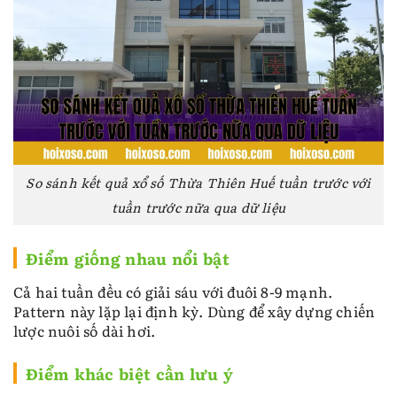
So sánh kết quả xổ số Thừa Thiên Huế tuần trước với
tuần trước nữa qua dữ liệu
Điểm giống nhau nổi bật
Cả hai tuần đều có giải sáu với đuôi 8-9 mạnh.
Pattern này lặp lại định kỳ. Dùng để xây dựng chiến
lược nuôi số dài hơi.
Điểm khác biệt cần lưu ý