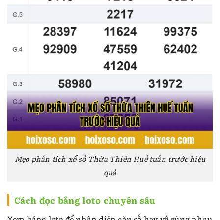
Mẹo phân tích xổ số Thừa Thiên Huế tuần trước hiệu
quả
Cách đọc bảng loto chuyên sâu
Xem bảng loto để nhận diện cặp số hay về cùng nhau