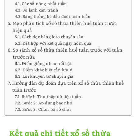
Các số nóng nhất tuần
Số lạnh cần tránh
Bảng thống kê đầu đuôi toàn tuần
Mẹo phân tích xổ số thừa thiên huế tuần trước
hiệu quả
Cách đọc bảng loto chuyên sâu
Kết hợp với kết quả ngày hôm qua
So sánh xổ số thừa thiên huế tuần trước với tuần
trước nữa
Điểm giống nhau nổi bật
Điểm khác biệt cần lưu ý
Lời khuyên từ chuyên gia
Hướng dẫn dự đoán dựa trên xổ số thừa thiên huế
tuần trước
Bước 1: Thu thập dữ liệu tuần
Bước 2: Áp dụng bạc nhớ
Bước 3: Chọn bộ số chơi
Kết quả chi tiết xổ số thừa