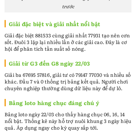
trước
Giải đặc biệt và giải nhất nổi bật
Giải đặc biệt 881533 cùng giải nhất 77931 tạo nên cơn
sốt. Đuôi 3 lặp lại nhiều lần ở các giải cao. Đây là cơ
hội để phân tích tần suất số nóng.
Giải từ G3 đến G8 ngày 22/03
Giải ba 67695 57816, giải tư có 79147 77030 và nhiều số
khác. Đầu 7 và 0 thống trị bảng kết quả. Người chơi
chuyên nghiệp thường dùng dữ liệu này để dự lô.
Bảng loto hàng chục đáng chú ý
Bảng loto ngày 22/03 cho thấy hàng chục 06, 16, 14
nổi bật. Thống kê này hỗ trợ nuôi khung 3 ngày hiệu
quả. Áp dụng ngay cho kỳ quay sắp tới.