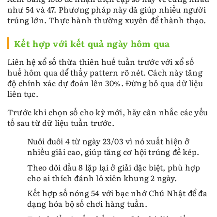
như 54 và 47. Phương pháp này đã giúp nhiều người
trúng lớn. Thực hành thường xuyên để thành thạo.
Kết hợp với kết quả ngày hôm qua
Liên hệ xổ số thừa thiên huế tuần trước với
xổ số
huế hôm qua
để thấy pattern rõ nét. Cách này tăng
độ chính xác dự đoán lên 30%. Đừng bỏ qua dữ liệu
liên tục.
Trước khi chọn số cho kỳ mới, hãy cân nhắc các yếu
tố sau từ dữ liệu tuần trước.
Nuôi đuôi 4 từ ngày 23/03 vì nó xuất hiện ở
nhiều giải cao, giúp tăng cơ hội trúng đề kép.
Theo dõi đầu 8 lặp lại ở giải đặc biệt, phù hợp
cho ai thích đánh lô xiên khung 2 ngày.
Kết hợp số nóng 54 với bạc nhớ Chủ Nhật để đa
dạng hóa bộ số chơi hàng tuần.