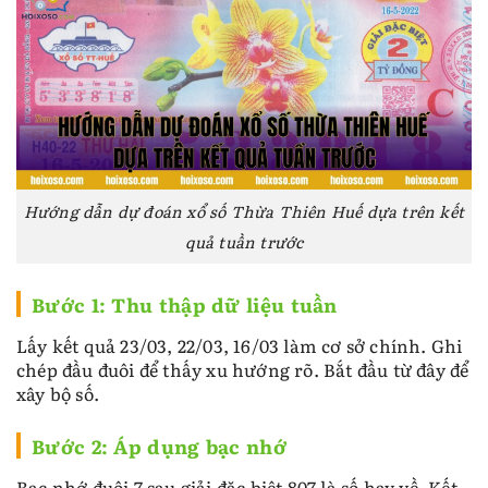
Hướng dẫn dự đoán xổ số Thừa Thiên Huế dựa trên kết
quả tuần trước
Bước 1: Thu thập dữ liệu tuần
Lấy kết quả 23/03, 22/03, 16/03 làm cơ sở chính. Ghi
chép đầu đuôi để thấy xu hướng rõ. Bắt đầu từ đây để
xây bộ số.
Bước 2: Áp dụng bạc nhớ
Bạc nhớ đuôi 7 sau giải đặc biệt 807 là số hay về. Kết