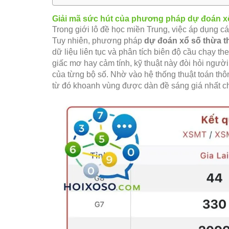
Giải mã sức hút của phương pháp dự đoán xổ
Trong giới lô đề học miền Trung, việc áp dụng cá
Tuy nhiên, phương pháp
dự đoán xổ số thừa t
dữ liệu liên tục và phân tích biên độ cầu chạy t
giấc mơ hay cảm tính, kỹ thuật này đòi hỏi ngườ
của từng bộ số. Nhờ vào hệ thống thuật toán thông
từ đó khoanh vùng được dàn đề sáng giá nhất ch