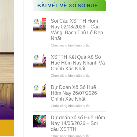
BÀI VẾT VỀ XỔ SỐ HUẾ
Soi Cầu XSTTH Hôm
Nay 02/08/2026 – Cầu
Vàng, Bạch Thủ Lô Đẹp
Nhất
Chức năng bình luận bị tắt
ở
Soi
Cầu
XSTTH Kết Quả Xổ Số
XSTTH
Huế Hôm Nay Nhanh Và
Hôm
Chính Xác Nhất
Nay
02/08/2026
Chức năng bình luận bị tắt
ở
–
XSTTH
Cầu
Kết
Dự Đoán Xổ Số Huế
Vàng,
Quả
Bạch
Hôm Nay 26/07/2026
Xổ
Thủ
Chính Xác Nhất
Số
Lô
Huế
Đẹp
Chức năng bình luận bị tắt
ở
Hôm
Nhất
Dự
Nay
Đoán
Dự đoán xổ số Huế Hôm
Nhanh
Xổ
Và
Nay 14/05/2026 – Soi
Số
Chính
cầu XSTTH
Huế
Xác
Hôm
Nhất
Chức năng bình luận bị tắt
ở