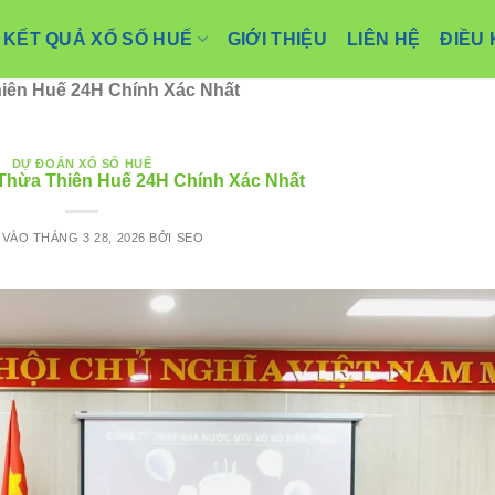
KẾT QUẢ XỔ SỐ HUẾ
GIỚI THIỆU
LIÊN HỆ
ĐIỀU
iên Huế 24H Chính Xác Nhất
DỰ ĐOÁN XỔ SỐ HUẾ
Thừa Thiên Huế 24H Chính Xác Nhất
 VÀO
THÁNG 3 28, 2026
BỞI
SEO