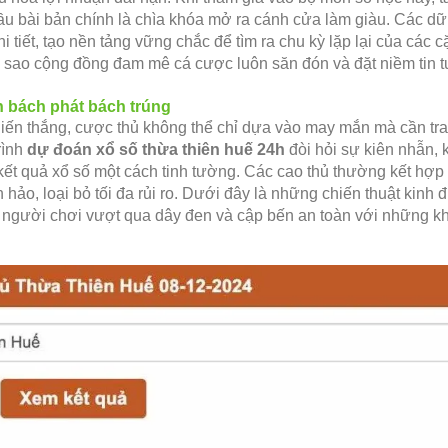
 bài bản chính là chìa khóa mở ra cánh cửa làm giàu. Các dữ 
 tiết, tạo nền tảng vững chắc để tìm ra chu kỳ lặp lại của các c
vì sao cộng đồng đam mê cá cược luôn săn đón và đặt niềm tin t
h bách phát bách trúng
hiến thắng, cược thủ không thể chỉ dựa vào may mắn mà cần tra
rình
dự đoán xổ số thừa thiên huế 24h
đòi hỏi sự kiên nhẫn, 
kết quả xổ số một cách tinh tường. Các cao thủ thường kết hợp
ảo, loại bỏ tối đa rủi ro. Dưới đây là những chiến thuật kinh 
 người chơi vượt qua dây đen và cập bến an toàn với những k