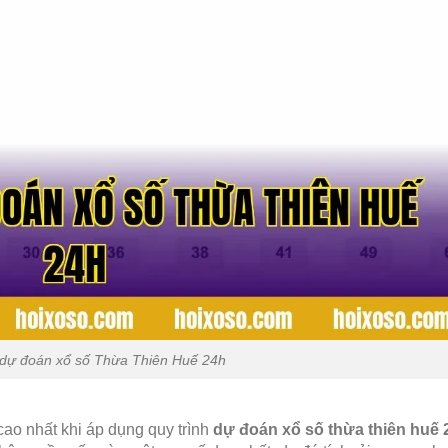
 dự đoán xổ số Thừa Thiên Huế 24h
 cao nhất khi áp dụng quy trình
dự đoán xổ số thừa thiên huế 