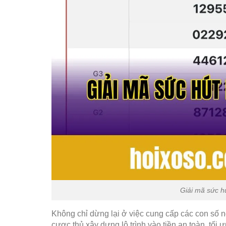
Giải mã sức h
Không chỉ dừng lại ở việc cung cấp các con số 
cược thủ xây dựng lộ trình vào tiền an toàn, tối